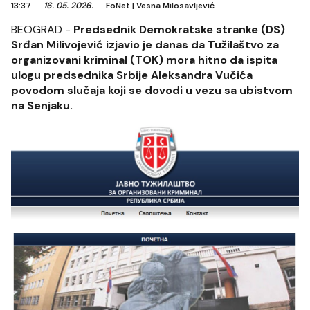
13:37
16. 05. 2026.
FoNet
|
Vesna Milosavljević
BEOGRAD -
Predsednik Demokratske stranke (DS)
Srđan Milivojević izjavio je danas da Tužilaštvo za
organizovani kriminal (TOK) mora hitno da ispita
ulogu predsednika Srbije Aleksandra Vučića
povodom slučaja koji se dovodi u vezu sa ubistvom
na Senjaku.