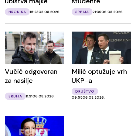
ubistva majke
studente
HRONIKA
15:23
08.08.2026.
SRBIJA
21:39
06.08.2026.
Vučić odgovoran
Milić optužuje vrh
za nasilje
UKP-a
DRUŠTVO
SRBIJA
11:31
06.08.2026.
09:55
06.08.2026.