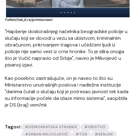
FoNet/tok.jt.rs/printscreen
"Hapšenje doskorašnjeg načelnika beogradske policije u
slučaju koji se dovodi u vezu sa ubistvom, kriminalnim
obračunom, prikrivanjem tragova i učešćem ljudi iz
policije nije samo vest iz crne hronike. To je slika onoga
što je Vučić napravio od Srbije", naveo je Milivojević u
pisanoj izjavi.
Kao posebno zastrašujuće, on je naveo to što su
Ministarstvo unutrašnjih poslova i nadležne institucije
"danima ćutali o slučaju koji je potresao javnost tek kada
su informacije počele da izlaze mimo sistema", saopštila
je DS.(kraj) vem/mk
Tagovi:
#DEMOKRATSKA STRANKA
#UBISTVO
#SRĐAN MILIVOJEVIĆ
#TOK
#SENJAK