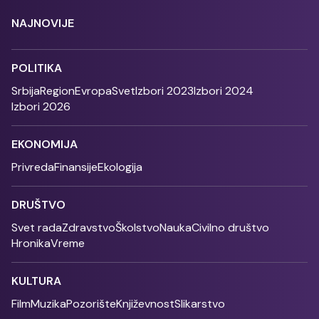
NAJNOVIJE
POLITIKA
Srbija
Region
Evropa
Svet
Izbori 2023
Izbori 2024
Izbori 2026
EKONOMIJA
Privreda
Finansije
Ekologija
DRUŠTVO
Svet rada
Zdravstvo
Školstvo
Nauka
Civilno društvo
Hronika
Vreme
KULTURA
Film
Muzika
Pozorište
Književnost
Slikarstvo