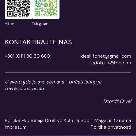
Viber
Telegram
KONTAKTIRAJTE NAS
+381 (011) 30 30 680
desk.fonet@gmail.com
redakcija@fonet.rs
U svetu gde je sve obmana - pričati istinu je
revolucionarni čin.
Džordž Orvel
Politika
Ekonomija
Društvo
Kultura
Sport
Magazin
O nama
Impresum
Politika privatnosti