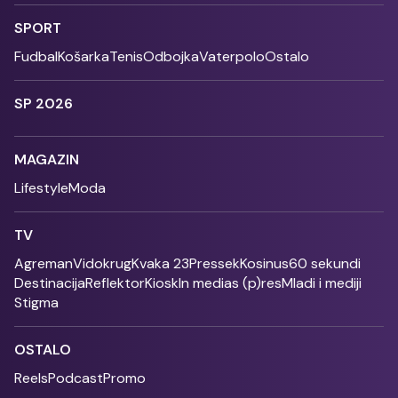
SPORT
Fudbal
Košarka
Tenis
Odbojka
Vaterpolo
Ostalo
SP 2026
MAGAZIN
Lifestyle
Moda
TV
Agreman
Vidokrug
Kvaka 23
Pressek
Kosinus
60 sekundi
Destinacija
Reflektor
Kiosk
In medias (p)res
Mladi i mediji
Stigma
OSTALO
Reels
Podcast
Promo