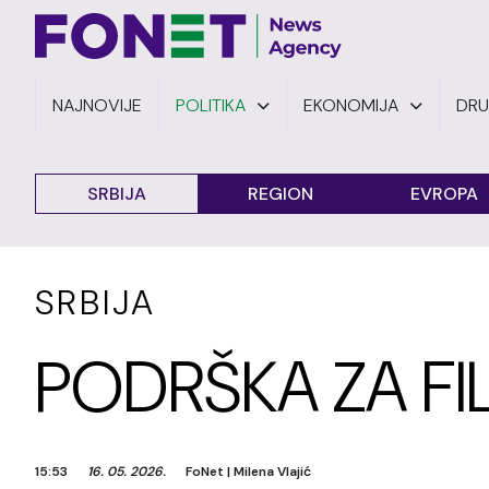
NAJNOVIJE
POLITIKA
EKONOMIJA
DR
SRBIJA
REGION
EVROPA
SRBIJA
PODRŠKA ZA FI
15:53
16. 05. 2026.
FoNet
|
Milena Vlajić