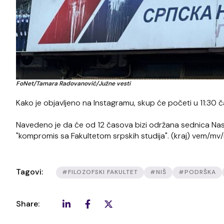
FoNet/Tamara Radovanović/Južne vesti
Kako je objavljeno na Instagramu, skup će početi u 11:30 č
Navedeno je da će od 12 časova bizi održana sednica Nas
"kompromis sa Fakultetom srpskih studija". (kraj) vem/mv
Tagovi:
#FILOZOFSKI FAKULTET
#NIŠ
#PODRŠKA
Share: