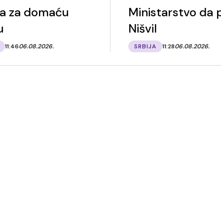
a za domaću
Ministarstvo da 
u
Nišvil
11:46
06.08.2026.
SRBIJA
11:28
06.08.2026.