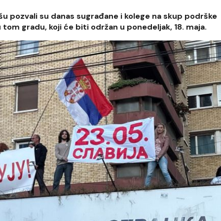
išu pozvali su danas sugrađane i kolege na skup podrške
tom gradu, koji će biti održan u ponedeljak, 18. maja.