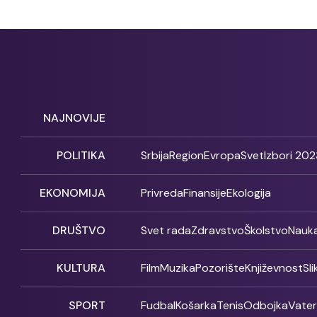
NAJNOVIJE
POLITIKA
Srbija
Region
Evropa
Svet
Izbori 202
EKONOMIJA
Privreda
Finansije
Ekologija
DRUŠTVO
Svet rada
Zdravstvo
Školstvo
Nauk
KULTURA
Film
Muzika
Pozorište
Književnost
Sl
SPORT
Fudbal
Košarka
Tenis
Odbojka
Vate