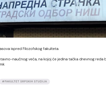
asova ispred Filozofskog fakulteta.
tavno-naučnog veća, na kojoj će jedina tačka dnevnog reda bi
/mk
#FAKULTET SRPSKIH STUDIJA