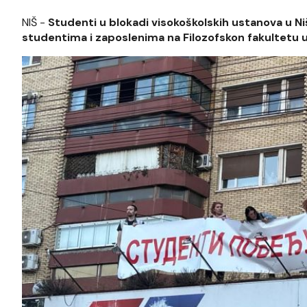
NIŠ -
Studenti u blokadi visokoškolskih ustanova u N
studentima i zaposlenima na Filozofskon fakultetu u 