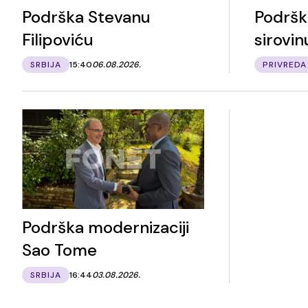
Podrška Stevanu
Podršk
Filipoviću
sirovin
SRBIJA
15:40
06.08.2026.
PRIVREDA
Podrška modernizaciji
Sao Tome
SRBIJA
16:44
03.08.2026.