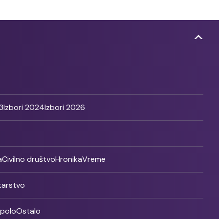
3
Izbori 2024
Izbori 2026
a
Civilno društvo
Hronika
Vreme
ikarstvo
rpolo
Ostalo