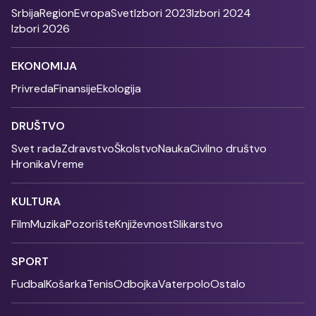
Srbija
Region
Evropa
Svet
Izbori 2023
Izbori 2024
Izbori 2026
EKONOMIJA
Privreda
Finansije
Ekologija
DRUŠTVO
Svet rada
Zdravstvo
Školstvo
Nauka
Civilno društvo
Hronika
Vreme
KULTURA
Film
Muzika
Pozorište
Književnost
Slikarstvo
SPORT
Fudbal
Košarka
Tenis
Odbojka
Vaterpolo
Ostalo