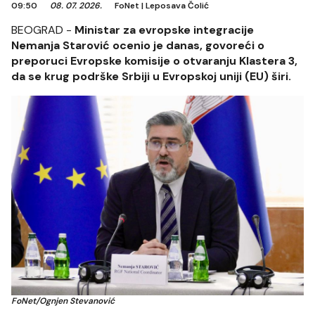
09:50
08. 07. 2026.
FoNet
|
Leposava Čolić
BEOGRAD -
Ministar za evropske integracije
Nemanja Starović ocenio je danas, govoreći o
preporuci Evropske komisije o otvaranju Klastera 3,
da se krug podrške Srbiji u Evropskoj uniji (EU) širi.
FoNet/Ognjen Stevanović