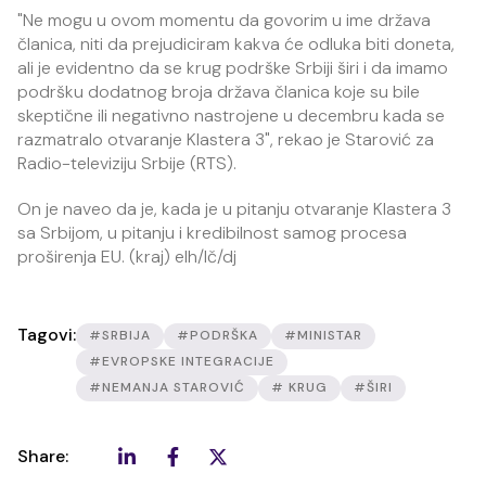
"Ne mogu u ovom momentu da govorim u ime država
članica, niti da prejudiciram kakva će odluka biti doneta,
ali je evidentno da se krug podrške Srbiji širi i da imamo
podršku dodatnog broja država članica koje su bile
skeptične ili negativno nastrojene u decembru kada se
razmatralo otvaranje Klastera 3", rekao je Starović za
Radio-televiziju Srbije (RTS).
On je naveo da je, kada je u pitanju otvaranje Klastera 3
sa Srbijom, u pitanju i kredibilnost samog procesa
proširenja EU. (kraj) elh/lč/dj
Tagovi:
#SRBIJA
#PODRŠKA
#MINISTAR
#EVROPSKE INTEGRACIJE
#NEMANJA STAROVIĆ
# KRUG
#ŠIRI
Share: