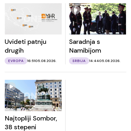
Uvideti patnju
Saradnja s
drugih
Namibijom
EVROPA
16:51
05.08.2026.
SRBIJA
14:44
05.08.2026.
Najtopliji Sombor,
38 stepeni