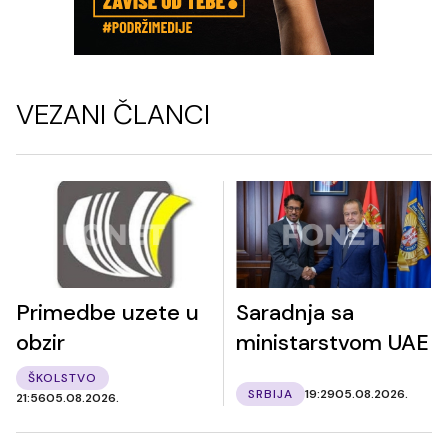
VEZANI ČLANCI
Primedbe uzete u
Saradnja sa
obzir
ministarstvom UAE
ŠKOLSTVO
SRBIJA
19:29
05.08.2026.
21:56
05.08.2026.