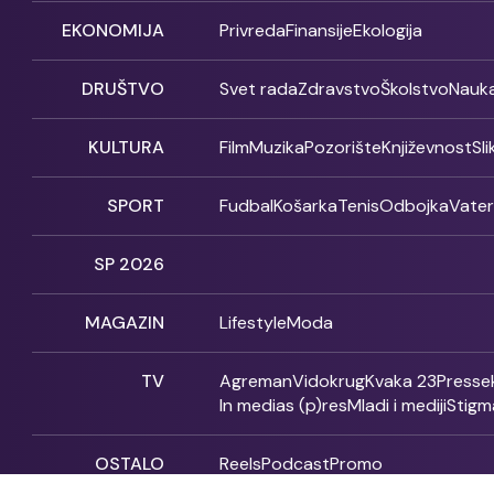
EKONOMIJA
Privreda
Finansije
Ekologija
DRUŠTVO
Svet rada
Zdravstvo
Školstvo
Nauk
KULTURA
Film
Muzika
Pozorište
Književnost
Sl
SPORT
Fudbal
Košarka
Tenis
Odbojka
Vate
SP 2026
MAGAZIN
Lifestyle
Moda
TV
Agreman
Vidokrug
Kvaka 23
Presse
In medias (p)res
Mladi i mediji
Stigm
OSTALO
Reels
Podcast
Promo