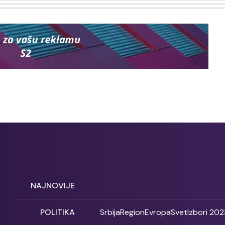
NAJNOVIJE
POLITIKA
Srbija
Region
Evropa
Svet
Izbori 202