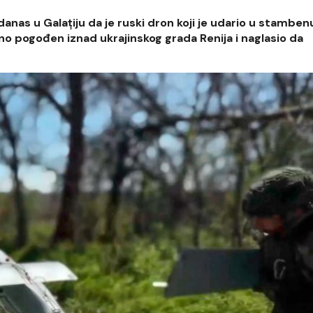
danas u Galațiju da je ruski dron koji je udario u stambe
o pogođen iznad ukrajinskog grada Renija i naglasio da