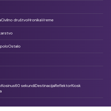
a
Civilno društvo
Hronika
Vreme
ikarstvo
rpolo
Ostalo
k
Kosinus
60 sekundi
Destinacija
Reflektor
Kiosk
a