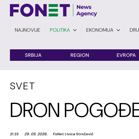
NAJNOVIJE
POLITIKA
EKONOMIJA
DR
SRBIJA
REGION
EVROPA
SVET
DRON POGOĐEN
21:23
29. 05. 2026.
FoNet
|
Ivica Strnčević