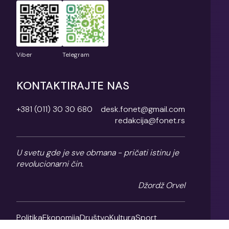
Viber
Telegram
KONTAKTIRAJTE NAS
+381 (011) 30 30 680
desk.fonet@gmail.com
redakcija@fonet.rs
U svetu gde je sve obmana - pričati istinu je
revolucionarni čin.
Džordž Orvel
Politika
Ekonomija
Društvo
Kultura
Sport
Magazin
O nama
Impresum
Politika privatnosti