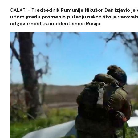
GALATI -
Predsednik Rumunije Nikušor Dan izjavio je 
u tom gradu promenio putanju nakon što je verovatn
odgovornost za incident snosi Rusija.