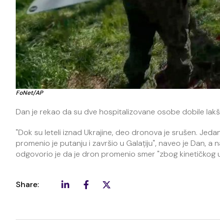
FoNet/AP
Dan je rekao da su dve hospitalizovane osobe dobile lakš
"Dok su leteli iznad Ukrajine, deo dronova je srušen. Jed
promenio je putanju i završio u Galațiju", naveo je Dan, a n
odgovorio je da je dron promenio smer "zbog kinetičkog u
Share: