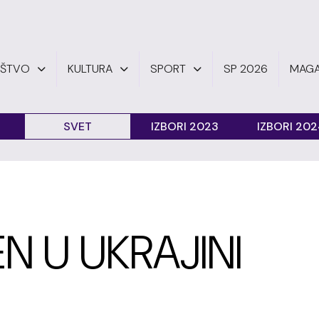
UŠTVO
KULTURA
SPORT
SP 2026
MAGA
SVET
IZBORI 2023
IZBORI 20
 U UKRAJINI