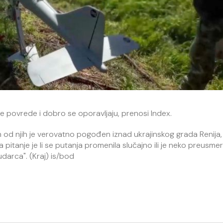
e povrede i dobro se oporavljaju, prenosi Index.
an od njih je verovatno pogođen iznad ukrajinskog grada Renija,
a pitanje je li se putanja promenila slučajno ili je neko preusmer
darca". (Kraj) is/bod