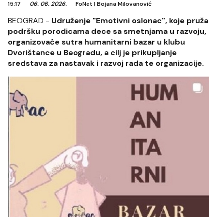
15:17
06. 06. 2026.
FoNet
|
Bojana Milovanović
BEOGRAD -
Udruženje "Emotivni oslonac", koje pruža
podršku porodicama dece sa smetnjama u razvoju,
organizovaće sutra humanitarni bazar u klubu
Dvorištance u Beogradu, a cilj je prikupljanje
sredstava za nastavak i razvoj rada te organizacije.