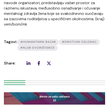
navode organizatori, predstavljaju važan prostor za
razmenu iskustava, međusobno osnaživanje i očuvanje
mentalnog zdravlja žena koje se svakodnevno suočavaju
sa izazovima roditeljstva u specifičnim okolnostima. (kraj)
vem/bom/mk
Tagovi:
#HUMANITARNI BAZAR
#EMOTIVNI OSLONAC
#KLUB DVORIŠTANCE
Share: