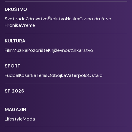
DRUŠTVO
Svet rada
Zdravstvo
Školstvo
Nauka
Civilno društvo
Hronika
Vreme
KULTURA
Film
Muzika
Pozorište
Književnost
Slikarstvo
SPORT
Fudbal
Košarka
Tenis
Odbojka
Vaterpolo
Ostalo
SP 2026
MAGAZIN
Lifestyle
Moda