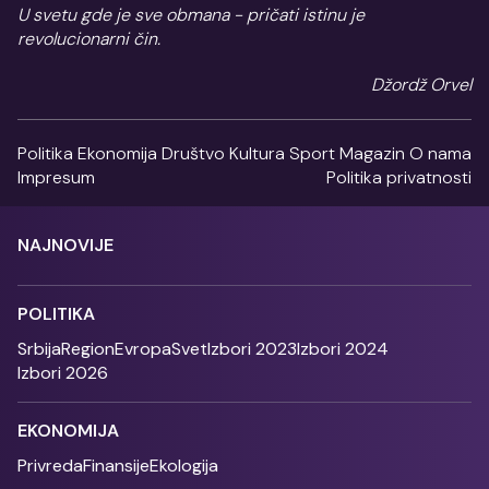
U svetu gde je sve obmana - pričati istinu je
revolucionarni čin.
Džordž Orvel
Politika
Ekonomija
Društvo
Kultura
Sport
Magazin
O nama
Impresum
Politika privatnosti
NAJNOVIJE
POLITIKA
Srbija
Region
Evropa
Svet
Izbori 2023
Izbori 2024
Izbori 2026
EKONOMIJA
Privreda
Finansije
Ekologija