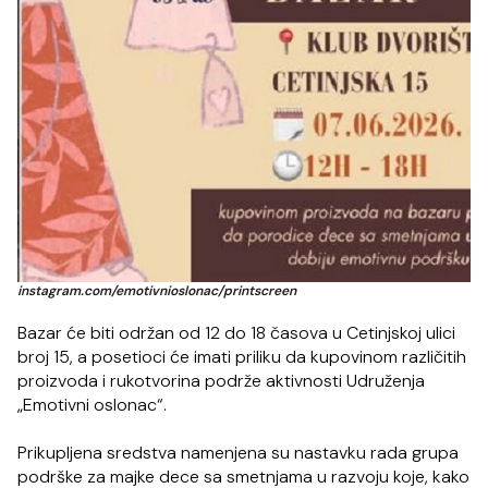
instagram.com/emotivnioslonac/printscreen
Bazar će biti održan od 12 do 18 časova u Cetinjskoj ulici
broj 15, a posetioci će imati priliku da kupovinom različitih
proizvoda i rukotvorina podrže aktivnosti Udruženja
„Emotivni oslonac“.
Prikupljena sredstva namenjena su nastavku rada grupa
podrške za majke dece sa smetnjama u razvoju koje, kako