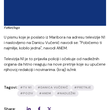
FoNet/logo
U pismu koje je poslato iz Maribora na adresu televizije N1
i naslovljeno na Danicu Vučenić navodi se: "Pobićemo ti
najmilije, kobilo jedna", navodi ANEM.
Televizija N1 je to prijavila policiji i očekuje od nadležnih
organa da hitno reaguju na nove pretnje koje su upućene
njihovoj redakciji i novinarima. (kraj) is/mk
Tagovi:
#TV N1
#DANICA VUČENIĆ
#PRETNJE
#POZIV
#ANEM
#NADLEŽNI
Share: