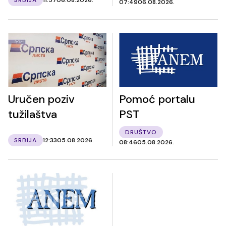
07:49
06.08.2026.
Uručen poziv
Pomoć portalu
tužilaštva
PST
DRUŠTVO
SRBIJA
12:33
05.08.2026.
08:46
05.08.2026.