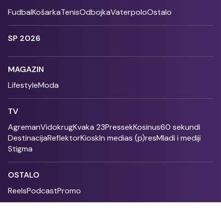
Fudbal
Košarka
Tenis
Odbojka
Vaterpolo
Ostalo
SP 2026
MAGAZIN
Lifestyle
Moda
TV
Agreman
Vidokrug
Kvaka 23
Pressek
Kosinus
60 sekundi
Destinacija
Reflektor
Kiosk
In medias (p)res
Mladi i mediji
Stigma
OSTALO
Reels
Podcast
Promo
Fonet - 2004 - 2026 - All rights reserved