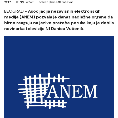
21:17
11. 06. 2026.
FoNet
|
Ivica Strnčević
BEOGRAD -
Asocijacija nezavisnih elektronskih
medija (ANEM) pozvala je danas nadležne organe da
hitno reaguju na jezive preteće poruke koju je dobila
novinarka televizije N1 Danica Vučenić.