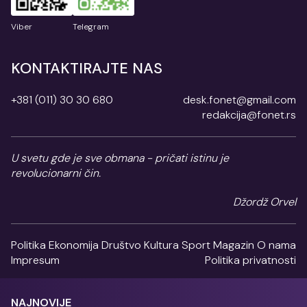
Viber
Telegram
KONTAKTIRAJTE NAS
+381 (011) 30 30 680
desk.fonet@gmail.com
redakcija@fonet.rs
U svetu gde je sve obmana - pričati istinu je
revolucionarni čin.
Džordž Orvel
Politika
Ekonomija
Društvo
Kultura
Sport
Magazin
O nama
Impresum
Politika privatnosti
NAJNOVIJE