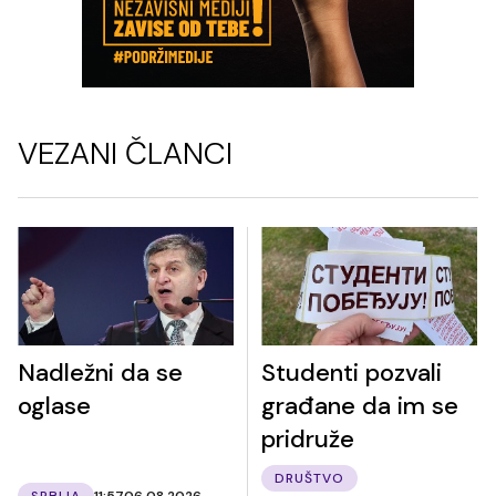
VEZANI ČLANCI
Nadležni da se
Studenti pozvali
oglase
građane da im se
pridruže
DRUŠTVO
SRBIJA
11:57
06.08.2026.