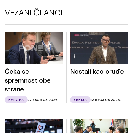
VEZANI ČLANCI
Čeka se
Nestali kao oruđe
spremnost obe
strane
EVROPA
22:38
05.08.2026.
SRBIJA
12:57
03.08.2026.