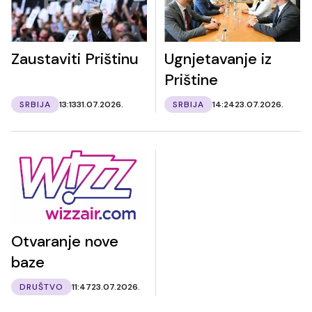
Zaustaviti Prištinu
Ugnjetavanje iz
Prištine
SRBIJA
13:13
31.07.2026.
SRBIJA
14:24
23.07.2026.
Otvaranje nove
baze
DRUŠTVO
11:47
23.07.2026.