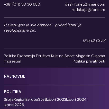
+381 (011) 30 30 680
desk.fonet@gmail.com
redakcija@fonet.rs
U svetu gde je sve obmana - pričati istinu je
revolucionarni čin.
Džordž Orvel
Politika
Ekonomija
Društvo
Kultura
Sport
Magazin
O nama
Impresum
Politika privatnosti
NAJNOVIJE
POLITIKA
Srbija
Region
Evropa
Svet
Izbori 2023
Izbori 2024
Izbori 2026