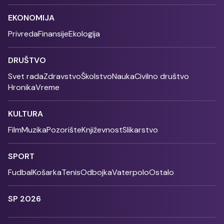
EKONOMIJA
Privreda
Finansije
Ekologija
DRUŠTVO
Svet rada
Zdravstvo
Školstvo
Nauka
Civilno društvo
Hronika
Vreme
KULTURA
Film
Muzika
Pozorište
Književnost
Slikarstvo
SPORT
Fudbal
Košarka
Tenis
Odbojka
Vaterpolo
Ostalo
SP 2026