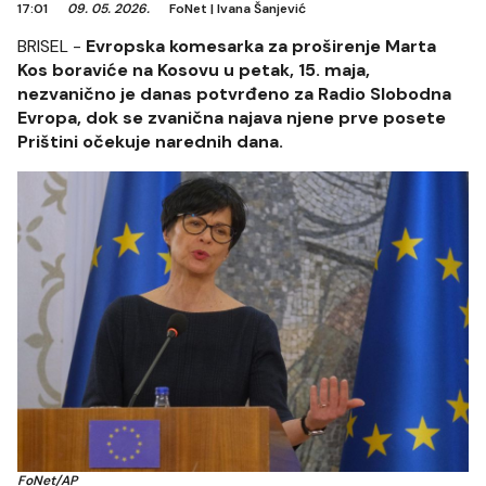
17:01
09. 05. 2026.
FoNet
|
Ivana Šanjević
BRISEL -
Evropska komesarka za proširenje Marta
Kos boraviće na Kosovu u petak, 15. maja,
nezvanično je danas potvrđeno za Radio Slobodna
Evropa, dok se zvanična najava njene prve posete
Prištini očekuje narednih dana.
FoNet/AP