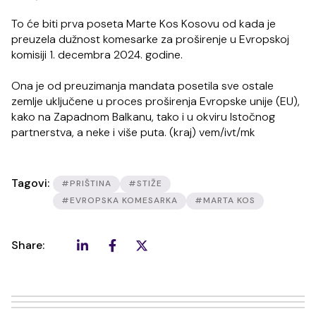
To će biti prva poseta Marte Kos Kosovu od kada je
preuzela dužnost komesarke za proširenje u Evropskoj
komisiji 1. decembra 2024. godine.
Ona je od preuzimanja mandata posetila sve ostale
zemlje uključene u proces proširenja Evropske unije (EU),
kako na Zapadnom Balkanu, tako i u okviru Istočnog
partnerstva, a neke i više puta. (kraj) vem/ivt/mk
Tagovi:
#PRIŠTINA
#STIŽE
#EVROPSKA KOMESARKA
#MARTA KOS
Share: