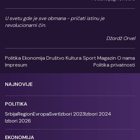
U svetu gde je sve obmana - pričati istinu je
revolucionarni čin.
Džordž Orvel
Politika
Ekonomija
Društvo
Kultura
Sport
Magazin
O nama
Impresum
Politika privatnosti
NAJNOVIJE
POLITIKA
Srbija
Region
Evropa
Svet
Izbori 2023
Izbori 2024
Izbori 2026
EKONOMIJA