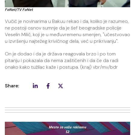
FoNet/TV FoNet
Vučić je novinarima u Bakuu rekao i da, koliko je razumeo,
ne postoji osnov sumnje da je šef beogradske policije
Veselin Milić, koji je u međuvremenu smenjen, "učestvovao
u izvršenju najtežeg krivičnog dela, već u prikrivanju".
On je dodao i da je država reagovala brzo i po tom
pitanju i pokazala da nema zaštićenih i da će da radi
onako kako tužilac kaže i postupa. (kraj) vbr/mv/bdr
Share: