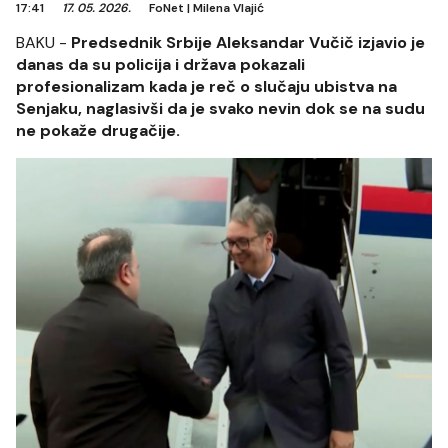
17:41
17. 05. 2026.
FoNet
|
Milena Vlajić
BAKU -
Predsednik Srbije Aleksandar Vučič izjavio je
danas da su policija i država pokazali
profesionalizam kada je reč o slučaju ubistva na
Senjaku, naglasivši da je svako nevin dok se na sudu
ne pokaže drugačije.