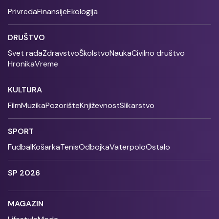
Privreda
Finansije
Ekologija
DRUŠTVO
Svet rada
Zdravstvo
Školstvo
Nauka
Civilno društvo
Hronika
Vreme
KULTURA
Film
Muzika
Pozorište
Književnost
Slikarstvo
SPORT
Fudbal
Košarka
Tenis
Odbojka
Vaterpolo
Ostalo
SP 2026
MAGAZIN