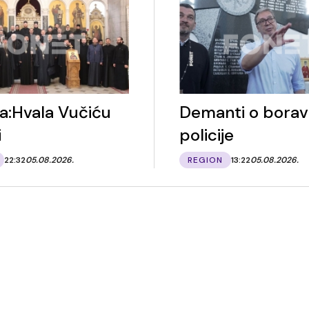
ja:Hvala Vučiću
Demanti o bora
i
policije
22:32
05.08.2026.
REGION
13:22
05.08.2026.