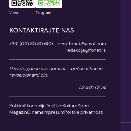
Viber
Telegram
KONTAKTIRAJTE NAS
+381 (011) 30 30 680
desk.fonet@gmail.com
redakcija@fonet.rs
U svetu gde je sve obmana - pričati istinu je
revolucionarni čin.
Džordž Orvel
Politika
Ekonomija
Društvo
Kultura
Sport
Magazin
O nama
Impresum
Politika privatnosti