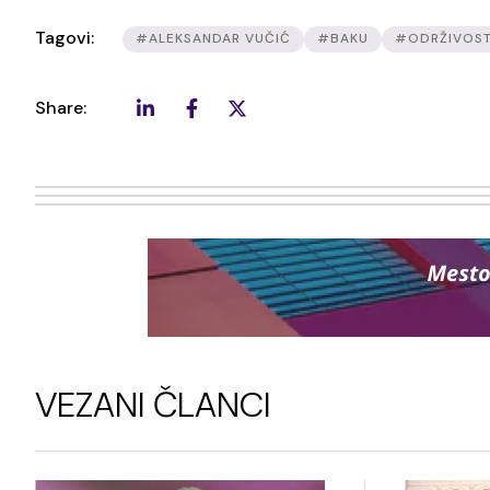
Tagovi:
#ALEKSANDAR VUČIĆ
#BAKU
#ODRŽIVOS
Share:
VEZANI ČLANCI