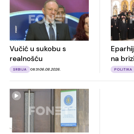
Vučić u sukobu s
Eparhi
realnošću
na briz
SRBIJA
08:31
06.08.2026.
POLITIKA