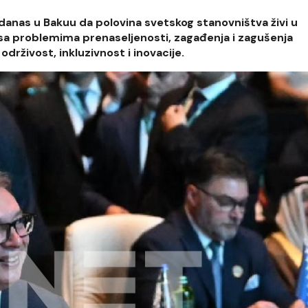
 danas u Bakuu da polovina svetskog stanovništva živi u
sa problemima prenaseljenosti, zagađenja i zagušenja
održivost, inkluzivnost i inovacije.