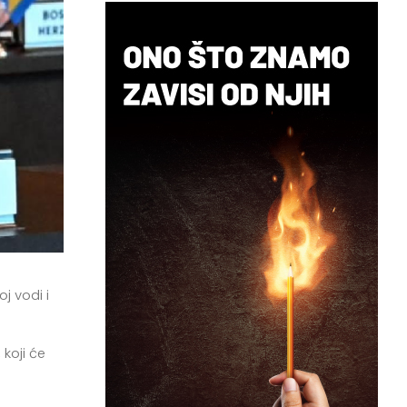
j vodi i
koji će