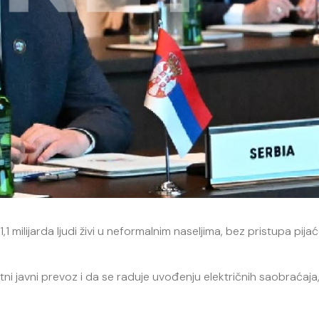
milijarda ljudi živi u neformalnim naseljima, bez pristupa pijaćo
i javni prevoz i da se raduje uvođenju električnih saobraćaja, 