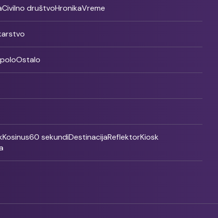
a
Civilno društvo
Hronika
Vreme
ikarstvo
rpolo
Ostalo
k
Kosinus
60 sekundi
Destinacija
Reflektor
Kiosk
a