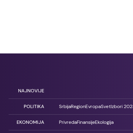
NAJNOVIJE
POLITIKA
Srbija
Region
Evropa
Svet
Izbori 202
EKONOMIJA
Privreda
Finansije
Ekologija