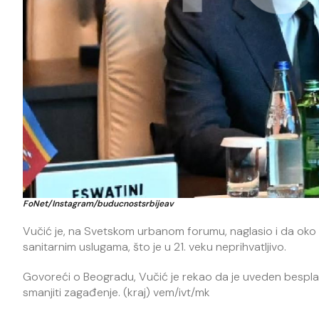
FoNet/Instagram/buducnostsrbijeav
Vučić je, na Svetskom urbanom forumu, naglasio i da oko 1,1 
sanitarnim uslugama, što je u 21. veku neprihvatljivo.
Govoreći o Beogradu, Vučić je rekao da je uveden besplatn
smanjiti zagađenje. (kraj) vem/ivt/mk