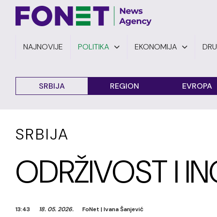
NAJNOVIJE
POLITIKA
EKONOMIJA
DR
SRBIJA
REGION
EVROPA
SRBIJA
ODRŽIVOST I I
13:43
18. 05. 2026.
FoNet
|
Ivana Šanjević