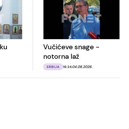
vku
Vučićeve snage -
notorna laž
SRBIJA
16:24
04.08.2026.