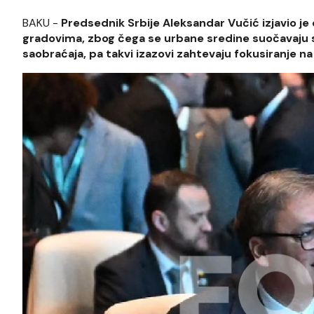
BAKU -
Predsednik Srbije Aleksandar Vučić izjavio je
gradovima, zbog čega se urbane sredine suočavaju 
saobraćaja, pa takvi izazovi zahtevaju fokusiranje na 