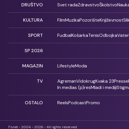
DRUŠTVO
Svet rada
Zdravstvo
Školstvo
Nauk
KULTURA
Film
Muzika
Pozorište
Književnost
Sl
SPORT
Fudbal
Košarka
Tenis
Odbojka
Vate
SP 2026
MAGAZIN
Lifestyle
Moda
TV
Agreman
Vidokrug
Kvaka 23
Presse
In medias (p)res
Mladi i mediji
Stigm
OSTALO
Reels
Podcast
Promo
Fonet - 2004 - 2026 - All rights reserved