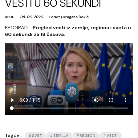
VESTI U 60 SEKUNDI
18:06
08. 06. 2026.
FoNet
|
Dragana Đokić
BEOGRAD -
Pregled vesti iz zemlje, regiona i sveta u
60 sekundi za 18 časova.
Tagovi:
#SVET
#ZEMLJA
#REGION
#VESTI