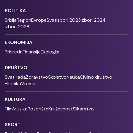
POLITIKA
Srbija
Region
Evropa
Svet
Izbori 2023
Izbori 2024
Izbori 2026
EKONOMIJA
Privreda
Finansije
Ekologija
DRUŠTVO
Svet rada
Zdravstvo
Školstvo
Nauka
Civilno društvo
Hronika
Vreme
KULTURA
Film
Muzika
Pozorište
Književnost
Slikarstvo
SPORT