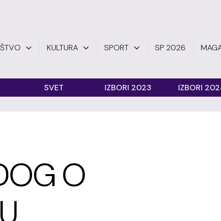
UŠTVO
KULTURA
SPORT
SP 2026
MAGA
SVET
IZBORI 2023
IZBORI 20
EDOG O
VU