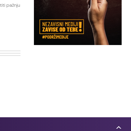
iti pažnju