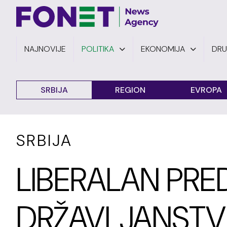
NAJNOVIJE
POLITIKA
EKONOMIJA
DR
SRBIJA
REGION
EVROPA
SRBIJA
LIBERALAN PR
DRŽAVLJANST