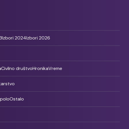
3
Izbori 2024
Izbori 2026
a
Civilno društvo
Hronika
Vreme
ikarstvo
rpolo
Ostalo