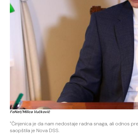
FoNet/Milica Vučković
"Činjenica je da nam nedostaje radna snaga, ali odnos pre
saopštila je Nova DSS.