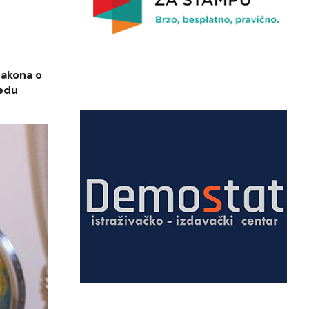
zakona o
ledu