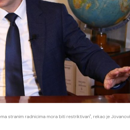
ma stranim radnicima mora biti restriktivan", rekao je Jovanovi