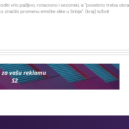
i vrlo pažljivo, rotaciono i sezonski, a "posebno treba obrat
 značilo promenu etničke slike u Srbije". (kraj) is/bdr