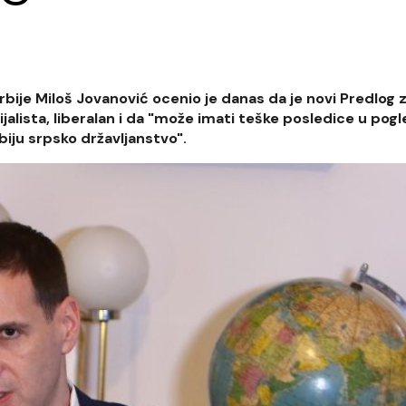
ije Miloš Jovanović ocenio je danas da je novi Predlog 
cijalista, liberalan i da "može imati teške posledice u pog
biju srpsko državljanstvo".