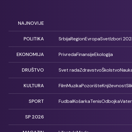
NAJNOVIJE
POLITIKA
Srbija
Region
Evropa
Svet
Izbori 202
EKONOMIJA
Privreda
Finansije
Ekologija
DRUŠTVO
Svet rada
Zdravstvo
Školstvo
Nauk
KULTURA
Film
Muzika
Pozorište
Književnost
Sl
SPORT
Fudbal
Košarka
Tenis
Odbojka
Vate
SP 2026