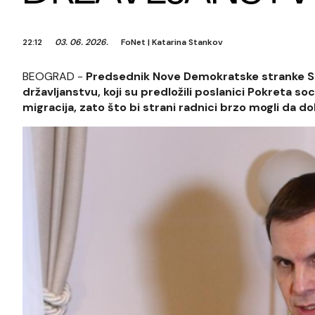
22:12
03. 06. 2026.
FoNet
|
Katarina Stankov
BEOGRAD -
Predsednik Nove Demokratske stranke Srb
državljanstvu, koji su predložili poslanici Pokreta so
migracija, zato što bi strani radnici brzo mogli da do