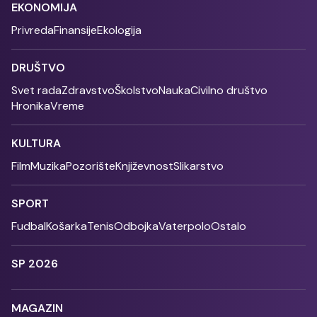
EKONOMIJA
Privreda
Finansije
Ekologija
DRUŠTVO
Svet rada
Zdravstvo
Školstvo
Nauka
Civilno društvo
Hronika
Vreme
KULTURA
Film
Muzika
Pozorište
Književnost
Slikarstvo
SPORT
Fudbal
Košarka
Tenis
Odbojka
Vaterpolo
Ostalo
SP 2026
MAGAZIN