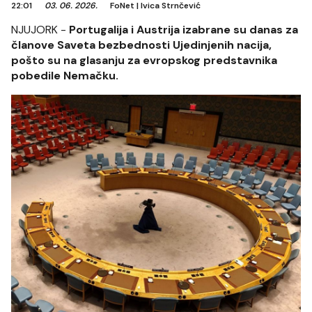
22:01
03. 06. 2026.
FoNet
|
Ivica Strnčević
NJUJORK -
Portugalija i Austrija izabrane su danas za
članove Saveta bezbednosti Ujedinjenih nacija,
pošto su na glasanju za evropskog predstavnika
pobedile Nemačku.