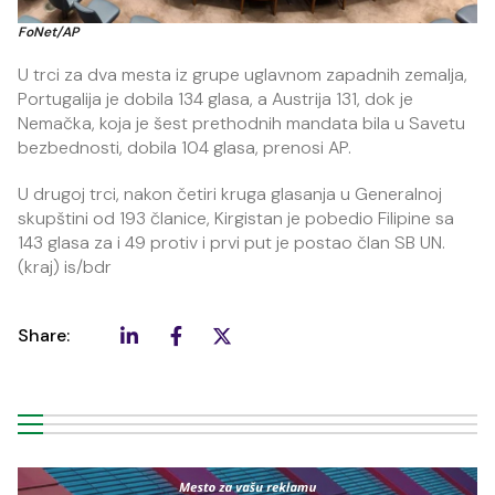
FoNet/AP
U trci za dva mesta iz grupe uglavnom zapadnih zemalja,
Portugalija je dobila 134 glasa, a Austrija 131, dok je
Nemačka, koja je šest prethodnih mandata bila u Savetu
bezbednosti, dobila 104 glasa, prenosi AP.
U drugoj trci, nakon četiri kruga glasanja u Generalnoj
skupštini od 193 članice, Kirgistan je pobedio Filipine sa
143 glasa za i 49 protiv i prvi put je postao član SB UN.
(kraj) is/bdr
Share: