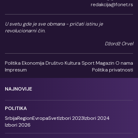
redakcija@fonet.rs
U svetu gde je sve obmana - pričati istinu je
revolucionarni čin.
Džordž Orvel
Politika
Ekonomija
Društvo
Kultura
Sport
Magazin
O nama
Impresum
Politika privatnosti
NAJNOVIJE
POLITIKA
Srbija
Region
Evropa
Svet
Izbori 2023
Izbori 2024
Izbori 2026